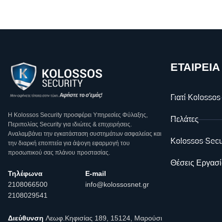
ΕΤΑΙΡΕΙΑ
Γιατί Kolossos
Η Κοlossos Security προσφέρει Υπηρεσίες Φύλαξης,
Πελάτες
Περιπολίας Security για ιδιώτες & επιχειρήσεις.
Αναλαμβάνει την εγκατάσταση συστημάτων ασφαλείας και
Kolossos Secu
την διαρκή εποπτεία για άψογη εφαρμογή του
προσωπικού σας πλάνου προστασίας.
Θέσεις Εργασί
Τηλέφωνα
E-mail
2108066500
info@kolossosnet.gr
2108029541
Διεύθυνση
Λεωφ.Κηφισίας 189, 15124, Μαρούσι