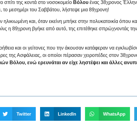
το σπίτι της κοντά στο νοσοκομείο
Βόλου
ένας 38χρονος Έλληνα
, το μεσημέρι του Σαββάτου, λήστεψε μια 89χρονη!
ηλικιωμένη και, όταν εκείνη μπήκε στην πολυκατοικία όπου κατ
όλις η 89χρονη βγήκε από αυτό, της επιτέθηκε σπρώχνοντάς την
ήθεια και οι γείτονες που την άκουσαν κατάφεραν να εγκλωβίσο
δρες της Ασφάλειας, οι οποίοι πέρασαν χειροπέδες στον 38χρον
κών Βόλου, ενώ ερευνάται αν είχε ληστέψει και άλλες ανυ
Twitter
LinkedIn
WhatsApp