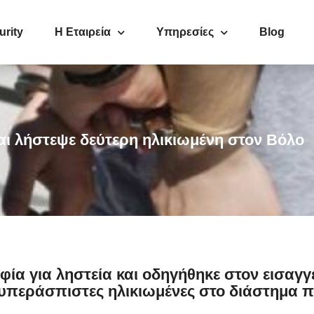
urity
Η Εταιρεία
Υπηρεσίες
Blog
αι λήστεψε δεύτερη ηλικιωμένη στον Βόλο
φία για ληστεία και οδηγήθηκε στον εισαγ
ανυπεράσπιστες ηλικιωμένες στο διάστημα 