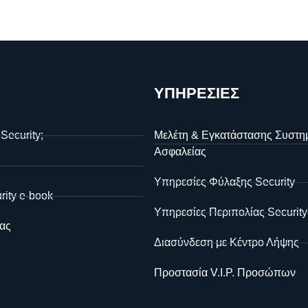
ΥΠΗΡΕΣΙΕΣ
 Security;
Μελέτη & Εγκατάστασης Συστη
Ασφαλείας
Υπηρεσίες Φύλαξης Security
rity e-book
Υπηρεσίες Περιπολίας Security
ας
Διασύνδεση με Κέντρο Λήψης
Προστασία V.I.P. Προσώπων