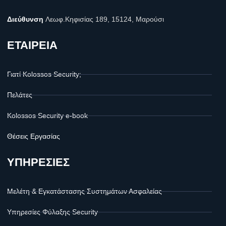
Διεύθυνση
Λεωφ.Κηφισίας 189, 15124, Μαρούσι
ΕΤΑΙΡΕΙΑ
Γιατί Kolossos Security;
Πελάτες
Kolossos Security e-book
Θέσεις Εργασίας
ΥΠΗΡΕΣΙΕΣ
Μελέτη & Εγκατάστασης Συστημάτων Ασφαλείας
Υπηρεσίες Φύλαξης Security