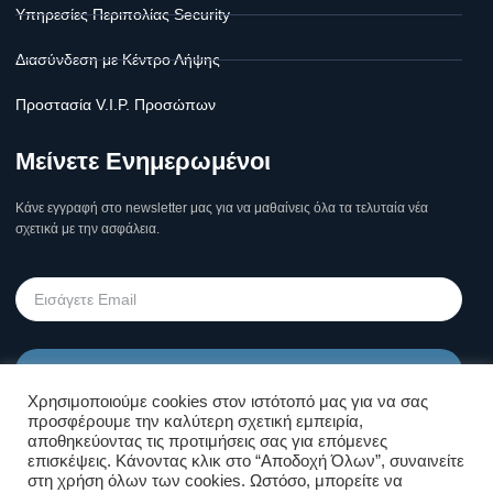
Υπηρεσίες Περιπολίας Security
Διασύνδεση με Κέντρο Λήψης
Προστασία V.I.P. Προσώπων
Μείνετε Ενημερωμένοι
Κάνε εγγραφή στο newsletter μας για να μαθαίνεις όλα τα τελυταία νέα
σχετικά με την ασφάλεια.
Υποβολή
Χρησιμοποιούμε cookies στον ιστότοπό μας για να σας
προσφέρουμε την καλύτερη σχετική εμπειρία,
Όροι Χρήσης Σελίδας & Πολιτική
αποθηκεύοντας τις προτιμήσεις σας για επόμενες
επισκέψεις. Κάνοντας κλικ στο “Αποδοχή Όλων”, συναινείτε
Απορρήτου
στη χρήση όλων των cookies. Ωστόσο, μπορείτε να