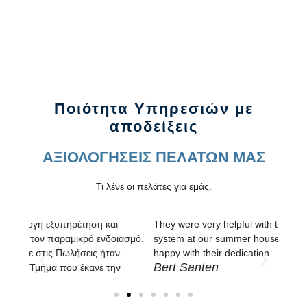
Ποιότητα Υπηρεσιών με
αποδείξεις
AΞΙΟΛΟΓΗΣΕΙΣ ΠΕΛΑΤΩΝ ΜΑΣ
Τι λένε οι πελάτες για εμάς.
They were very helpful with the setups of our alarm
Άμεσ
ασμό.
system at our summer house in Mykonos. We are very
καθα
Βασ
happy with their dedication.
Bert Santen