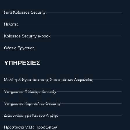
Γιατί Kolossos Security;
Πελάτες
Kolossos Security e-book
Θέσεις Εργασίας
ΥΠΗΡΕΣΙΕΣ
Μελέτη & Εγκατάστασης Συστημάτων Ασφαλείας
Υπηρεσίες Φύλαξης Security
Υπηρεσίες Περιπολίας Security
Διασύνδεση με Κέντρο Λήψης
Προστασία V.I.P. Προσώπων