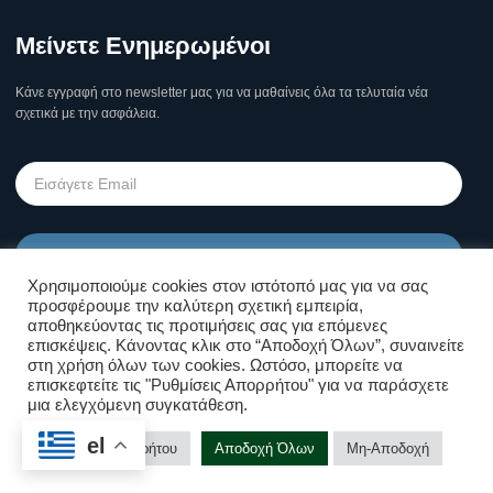
Μείνετε Ενημερωμένοι
Κάνε εγγραφή στο newsletter μας για να μαθαίνεις όλα τα τελυταία νέα
σχετικά με την ασφάλεια.
Υποβολή
Χρησιμοποιούμε cookies στον ιστότοπό μας για να σας
προσφέρουμε την καλύτερη σχετική εμπειρία,
Όροι Χρήσης Σελίδας & Πολιτική
αποθηκεύοντας τις προτιμήσεις σας για επόμενες
επισκέψεις. Κάνοντας κλικ στο “Αποδοχή Όλων”, συναινείτε
Απορρήτου
στη χρήση όλων των cookies. Ωστόσο, μπορείτε να
επισκεφτείτε τις "Ρυθμίσεις Απορρήτου" για να παράσχετε
μια ελεγχόμενη συγκατάθεση.
Επικοινωνήστε μαζί μας!
el
Copyright © Kolossos Security 2025
Ρυθμίσεις Απορρήτου
Αποδοχή Όλων
Μη-Αποδοχή
Υποστήριξη Ιστοσελίδων
❤ .GSP.
Open cha