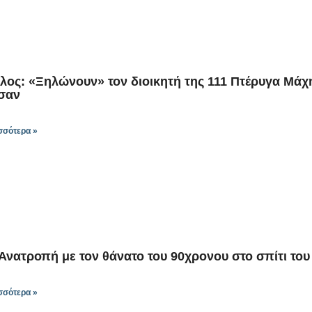
λος: «Ξηλώνουν» τον διοικητή της 111 Πτέρυγα Μάχη
σαν
σσότερα »
Ανατροπή με τον θάνατο του 90χρονου στο σπίτι το
σσότερα »