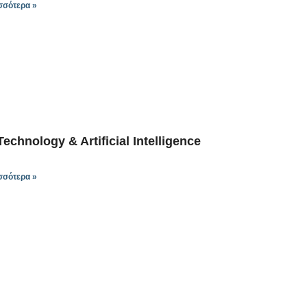
σσότερα »
echnology & Artificial Intelligence
σσότερα »