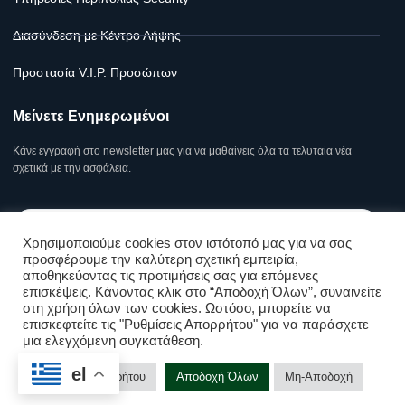
Διασύνδεση με Κέντρο Λήψης
Προστασία V.I.P. Προσώπων
Μείνετε Ενημερωμένοι
Κάνε εγγραφή στο newsletter μας για να μαθαίνεις όλα τα τελυταία νέα
σχετικά με την ασφάλεια.
Χρησιμοποιούμε cookies στον ιστότοπό μας για να σας
προσφέρουμε την καλύτερη σχετική εμπειρία,
αποθηκεύοντας τις προτιμήσεις σας για επόμενες
Υποβολή
επισκέψεις. Κάνοντας κλικ στο “Αποδοχή Όλων”, συναινείτε
στη χρήση όλων των cookies. Ωστόσο, μπορείτε να
επισκεφτείτε τις "Ρυθμίσεις Απορρήτου" για να παράσχετε
Όροι Χρήσης Σελίδας & Πολιτική Απορρήτου
μια ελεγχόμενη συγκατάθεση.
Επικοινωνήστε μαζί μας!
el
Ρυθμίσεις Απορρήτου
Αποδοχή Όλων
Μη-Αποδοχή
Copyright © Kolossos Security 2025
Open cha
Υποστήριξη Ιστοσελίδων
❤ .GSP.