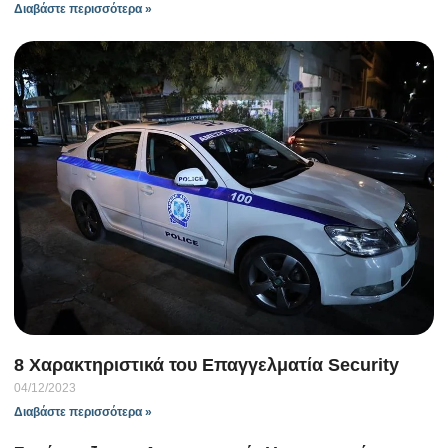
Διαβάστε περισσότερα »
Α
δ
φ
ζ
σ
08
Δι
8 Χαρακτηριστικά του Επαγγελματία Security
04/12/2023
Διαβάστε περισσότερα »