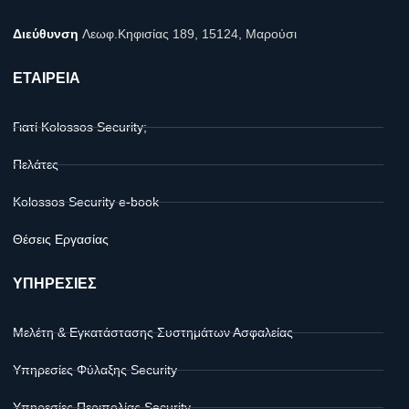
Διεύθυνση
Λεωφ.Κηφισίας 189, 15124, Μαρούσι
ΕΤΑΙΡΕΙΑ
Γιατί Kolossos Security;
Πελάτες
Kolossos Security e-book
Θέσεις Εργασίας
ΥΠΗΡΕΣΙΕΣ
Μελέτη & Εγκατάστασης Συστημάτων Ασφαλείας
Υπηρεσίες Φύλαξης Security
Υπηρεσίες Περιπολίας Security