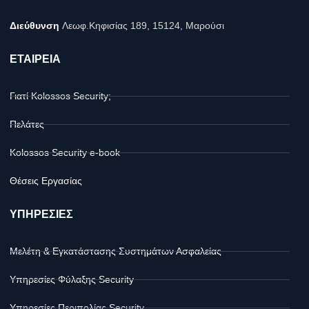
Διεύθυνση
Λεωφ.Κηφισίας 189, 15124, Μαρούσι
ΕΤΑΙΡΕΙΑ
Γιατί Kolossos Security;
Πελάτες
Kolossos Security e-book
Θέσεις Εργασίας
ΥΠΗΡΕΣΙΕΣ
Μελέτη & Εγκατάστασης Συστημάτων Ασφαλείας
Υπηρεσίες Φύλαξης Security
Υπηρεσίες Περιπολίας Security