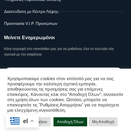
Διασύνδεση με Κέντρο Λήψης
Προστασία V.I.P. Προσώπων
Μείνετε Ενημερωμένοι
Κάνε εγγραφή στο newsletter μας για να μαθαίνεις όλα τα τελυταία νέα
σχετικά με την ασφάλεια.
Χρησιμοποιούμε cookies στον ιστότοπό μας για να σας
προσφέρουμε την καλύτερη σχετική εμπειρία,
αποθηκεύοντας τις προτιμήσεις σας για επόμενες
Υποβολή
επισκέψεις. Κάνοντας κλικ στο “Αποδοχή Όλων”, συναινείτε
στη χρήση όλων των cookies. Ωστόσο, μπορείτε να
επισκεφτείτε τις "Ρυθμίσεις Απορρήτου" για να παράσχετε
Όροι Χρήσης Σελίδας & Πολιτική Απορρήτου
μια ελεγχόμενη συγκατάθεση.
Επικοινωνήστε μαζί μας!
el
Ρυθμίσεις Απορρήτου
Αποδοχή Όλων
Μη-Αποδοχή
Copyright © Kolossos Security 2025
Open cha
Υποστήριξη Ιστοσελίδων
❤ .GSP.