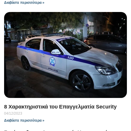
Διαβάστε περισσότερα »
Α
δ
φ
ζ
σ
08
Δι
8 Χαρακτηριστικά του Επαγγελματία Security
04/12/2023
Διαβάστε περισσότερα »